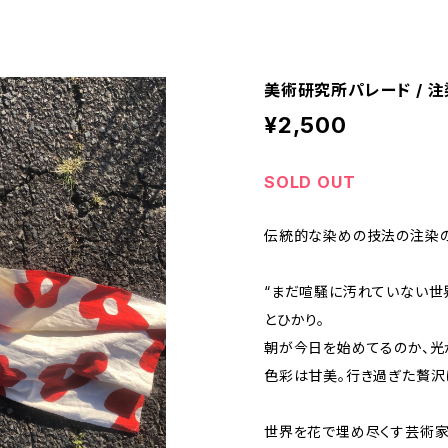
美術研究所パレード / 注染て
¥2,500
SOLD OUT
伝統的な染めの技法の注染の
“まだ喧騒に汚れていない世
とひかり。
朝が今日を始めてるのか、光
色彩は甘美。行き過ぎた贅沢
世界を花で埋め尽くす芸術家