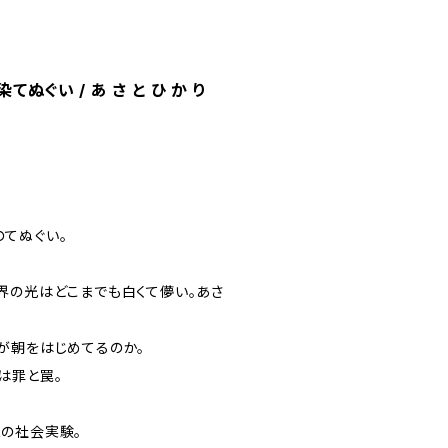
ぬぐい / あ さ と ひ か り
てぬぐい。
界の光はどこまでも白くて儚い。あさ
が朝をはじめてるのか。
は罪と罠。
の社会実験。