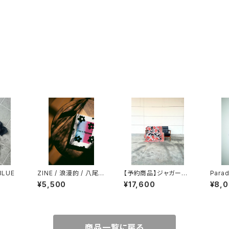
BLUE
ZINE / 浪漫的 / 八尾武
【予約商品】ジャガード
Parad
志 & ina takayuki
ブランケット/MIRAGE
Tシャツ
¥5,500
¥17,600
¥8,
THE WORLD(朱)
DE-B
商品一覧に戻る