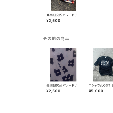
美術研究所パレード /
注染てぬぐい / あ さ と
¥2,500
ひ か り
その他の商品
美術研究所パレード /
Tシャツ/LOST 
注染てぬぐい / や み と
¥2,500
¥5,000
か げ