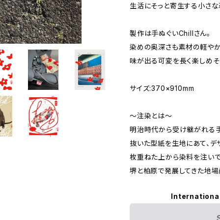
生活にそっと寄生する小さな
製作は手ぬぐいChillさん。
染めの奥深さも素材の軽やか
味が出る可変を長く楽しめそ
サイズ:370×910mm
〜注染とは〜
明治時代から受け継がれる手
抜いた型紙を生地にあて、デ
枚重ねた上から染料を注いで
堺と柏原で発展してきた地場
Internationa