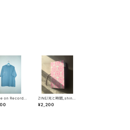
e on Record/
ZINE/光と時間_shine
/Telepathy SI
&life
000
¥2,200