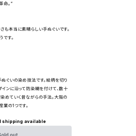
革命。”
さも本当に素晴らしい手ぬぐいです。
うです。
ぬぐいの染め技法です。絵柄を切り
ザインに沿って防染糊を付けて、数十
染めていく昔ながらの手法。大阪の
産業の1つです。
l shipping available
Sold out