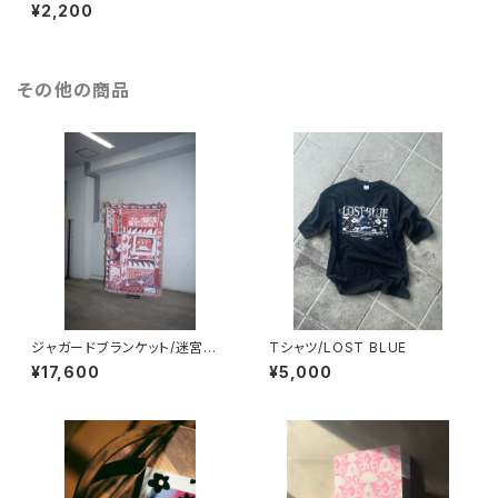
¥2,200
その他の商品
ジャガードブランケット/迷宮の
Tシャツ/LOST BLUE
凱旋
¥17,600
¥5,000