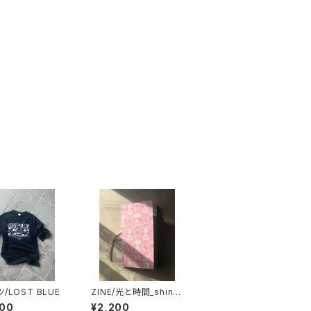
/LOST BLUE
ZINE/光と時間_shine
&life
000
¥2,200