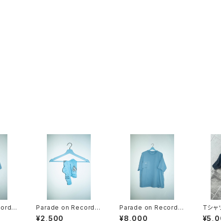
ord/
Parade on Record/
Parade on Record/
Tシャツ
hy SI
靴下/Telepathy
Tシャツ/Telepathy SI
¥2,500
¥8,000
¥5,